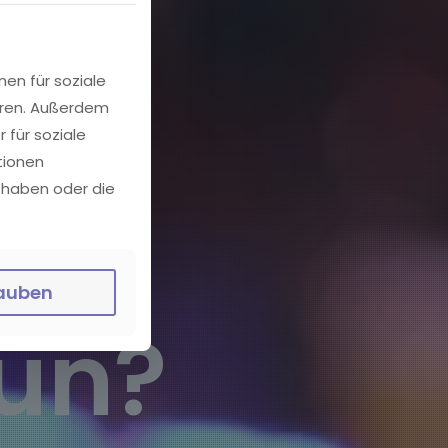
nen für soziale
eren. Außerdem
en
 für soziale
tionen
 haben oder die
lauben
tun?