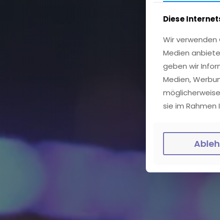
Diese Interne
Wir verwenden C
Medien anbiete
geben wir Infor
Medien, Werbun
möglicherweise
sie im Rahmen 
Able